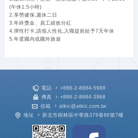
(午休1.5小時)
2.享勞健保,週休二日
3.年終獎金、員工績效分紅
4.彈性打卡,請假人性化,入職提前給予7天年休
5.年度國內或國外旅遊
電話
+886-2-8684-5988
傳真
+886-2-8684-3968
信箱
atkic@atkic.com.tw
地址
新北市樹林區中華路379巷86號7樓